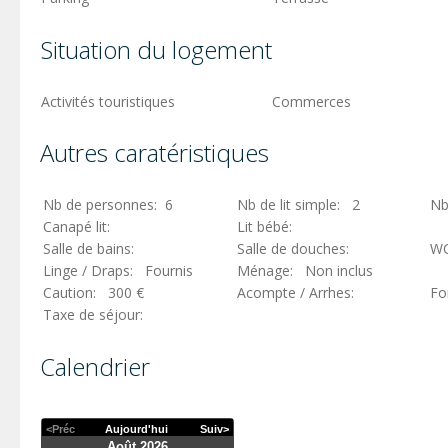
Situation du logement
Activités touristiques
Commerces
Autres caratéristiques
Nb de personnes: 6
Nb de lit simple: 2
Nb
Canapé lit:
Lit bébé:
Salle de bains:
Salle de douches:
W
Linge / Draps: Fournis
Ménage: Non inclus
Caution: 300 €
Acompte / Arrhes:
Fo
Taxe de séjour:
Calendrier
<Préc
Aujourd'hui
Suiv>
Août 2026