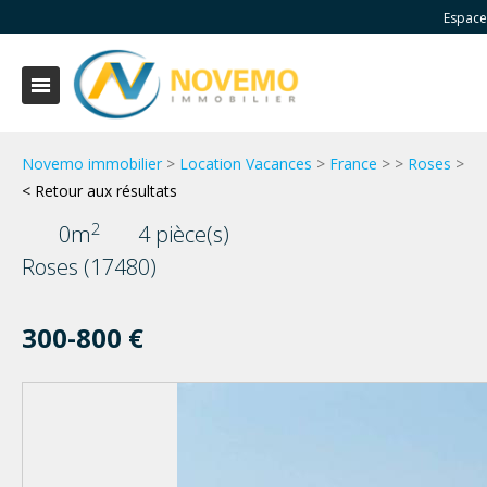
Espace
Novemo immobilier
>
Location Vacances
>
France
>
>
Roses
>
< Retour aux résultats
2
0m
4 pièce(s)
Roses (17480)
300-800 €