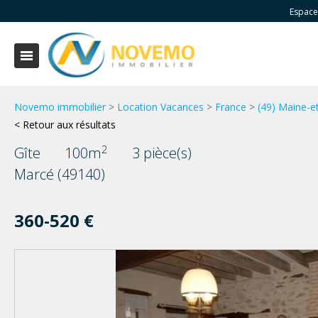
Espace
Novemo immobilier
>
Location Vacances
>
France
>
(49) Maine-e
< Retour aux résultats
2
Gîte
100m
3 pièce(s)
Marcé (49140)
360-520 €