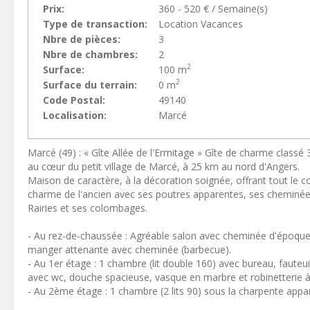
Prix:
360 - 520 € / Semaine(s)
Type de transaction:
Location Vacances
Nbre de pièces:
3
Nbre de chambres:
2
2
Surface:
100 m
2
Surface du terrain:
0 m
Code Postal:
49140
Localisation:
Marcé
Marcé (49) : « Gîte Allée de l'Ermitage » Gîte de charme classé 
au cœur du petit village de Marcé, à 25 km au nord d'Angers.
Maison de caractère, à la décoration soignée, offrant tout le 
charme de l'ancien avec ses poutres apparentes, ses cheminée
Rairies et ses colombages.
- Au rez-de-chaussée : Agréable salon avec cheminée d'époque, 
manger attenante avec cheminée (barbecue).
- Au 1er étage : 1 chambre (lit double 160) avec bureau, fauteu
avec wc, douche spacieuse, vasque en marbre et robinetterie à 
- Au 2ème étage : 1 chambre (2 lits 90) sous la charpente appa