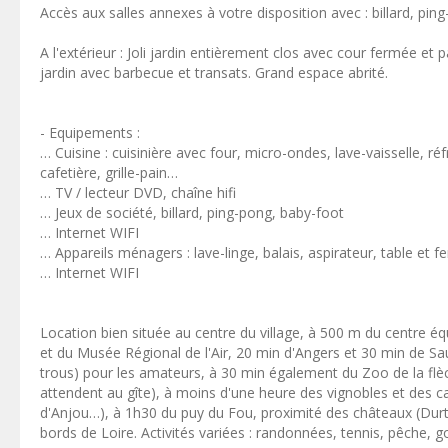
Accès aux salles annexes à votre disposition avec : billard, ping
A l'extérieur : Joli jardin entièrement clos avec cour fermée et 
jardin avec barbecue et transats. Grand espace abrité.
- Equipements :
… Cuisine : cuisinière avec four, micro-ondes, lave-vaisselle, réf
cafetière, grille-pain…
… TV / lecteur DVD, chaîne hifi
… Jeux de société, billard, ping-pong, baby-foot
… Internet WIFI
… Appareils ménagers : lave-linge, balais, aspirateur, table et f
… Internet WIFI
Location bien située au centre du village, à 500 m du centre é
et du Musée Régional de l'Air, 20 min d'Angers et 30 min de S
trous) pour les amateurs, à 30 min également du Zoo de la flèc
attendent au gîte), à moins d'une heure des vignobles et des
d'Anjou…), à 1h30 du puy du Fou, proximité des châteaux (Durtal
bords de Loire. Activités variées : randonnées, tennis, pêche, g