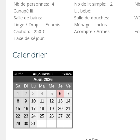
Nb de personnes: 4
Nb de lit simple: 2
Nb
Canapé lit:
Lit bébé:
Salle de bains:
Salle de douches:
W
Linge / Draps: Fournis
Ménage: Inclus
Caution: 250 €
Acompte / Arrhes:
Fo
Taxe de séjour:
Calendrier
<Préc
Aujourd'hui
Suiv>
Août 2026
Sa
Di
Lu
Ma
Me
Je
Ve
1
2
3
4
5
6
7
8
9
10
11
12
13
14
15
16
17
18
19
20
21
22
23
24
25
26
27
28
29
30
31