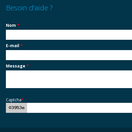
Besoin d'aide ?
Nom
*
E-mail
*
Message
*
Captcha
*