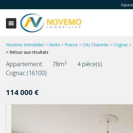
Espace
Novemo immobilier
>
Vente
>
France
>
(16) Charente
>
Cognac
>
< Retour aux résultats
2
Appartement
78m
4 pièce(s)
Cognac (16100)
114 000 €