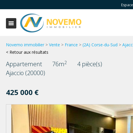
Espace
Novemo immobilier
>
Vente
>
France
>
(2A) Corse-du-Sud
>
Ajacc
< Retour aux résultats
2
Appartement
76m
4 pièce(s)
Ajaccio (20000)
425 000 €