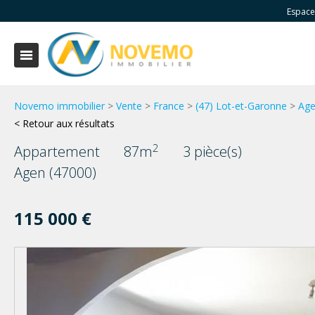
Espace
Novemo immobilier
>
Vente
>
France
>
(47) Lot-et-Garonne
>
Ag
< Retour aux résultats
2
Appartement
87m
3 pièce(s)
Agen (47000)
115 000 €