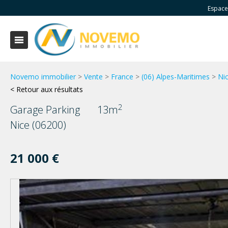
Espace
Novemo immobilier
>
Vente
>
France
>
(06) Alpes-Maritimes
>
Ni
< Retour aux résultats
2
Garage Parking
13m
Nice (06200)
21 000 €