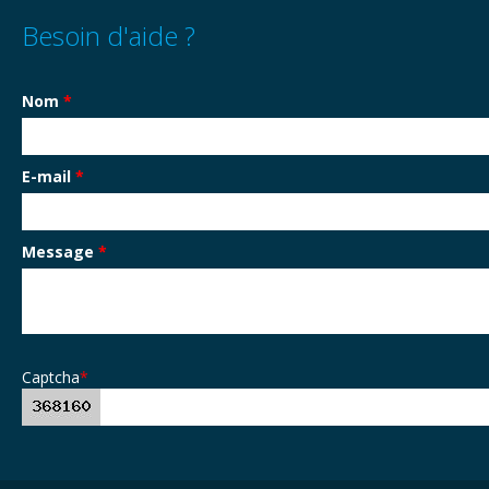
Besoin d'aide ?
Nom
*
E-mail
*
Message
*
Captcha
*