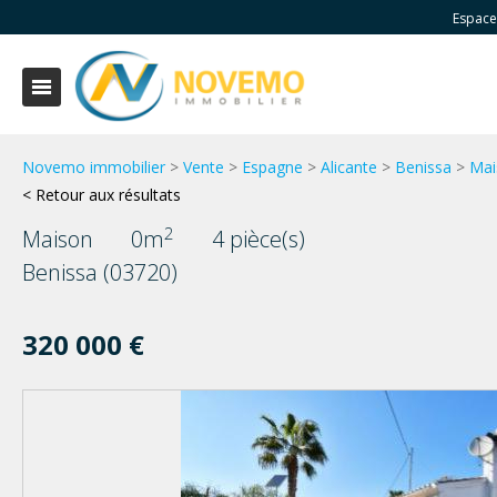
Espace
Novemo immobilier
>
Vente
>
Espagne
>
Alicante
>
Benissa
>
Mai
< Retour aux résultats
2
Maison
0m
4 pièce(s)
Benissa (03720)
320 000 €