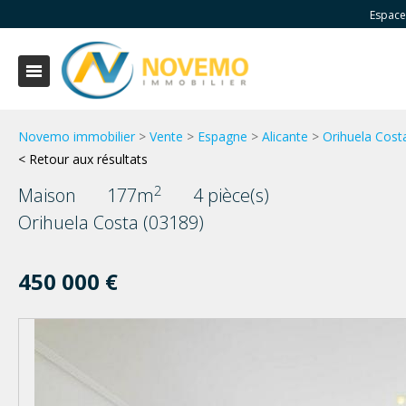
Espace
Novemo immobilier
>
Vente
>
Espagne
>
Alicante
>
Orihuela Cost
< Retour aux résultats
2
Maison
177m
4 pièce(s)
Orihuela Costa (03189)
450 000 €