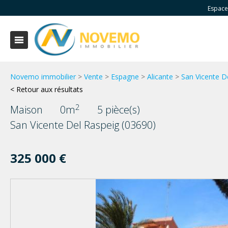
Espace
Novemo immobilier
>
Vente
>
Espagne
>
Alicante
>
San Vicente D
< Retour aux résultats
2
Maison
0m
5 pièce(s)
San Vicente Del Raspeig (03690)
325 000 €