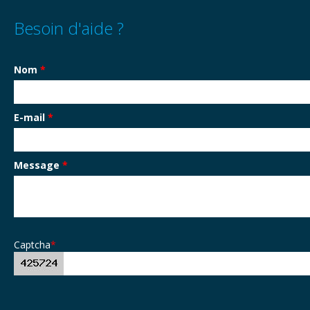
Besoin d'aide ?
Nom
*
E-mail
*
Message
*
Captcha
*