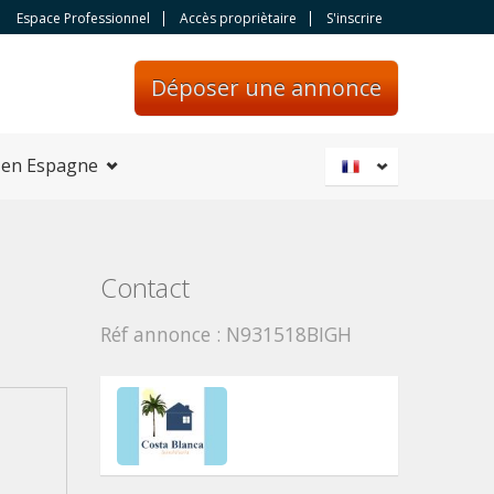
Espace Professionnel
Accès propriètaire
S'inscrire
Déposer une annonce
 en Espagne
Contact
Réf annonce : N931518BIGH