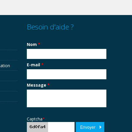
Besoin d'aide ?
Nom
*
E-mail
*
sation
Message
*
Captcha
*