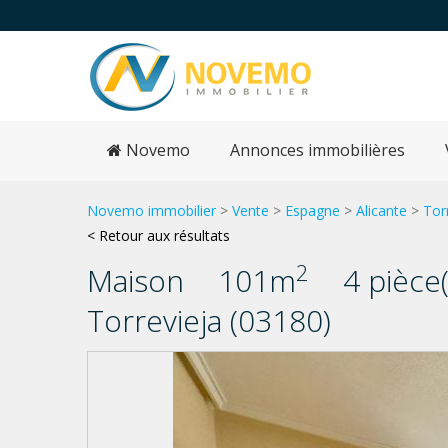
Novemo
Annonces immobilières
Novemo immobilier
>
Vente
>
Espagne
>
Alicante
>
Tor
< Retour aux résultats
2
Maison
101m
4 pièce(
Torrevieja (03180)