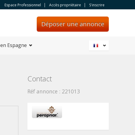
Espace Professionnel
Accès propriètaire
S'inscrire
Déposer une annonce
 en Espagne
Contact
Réf annonce : 221013