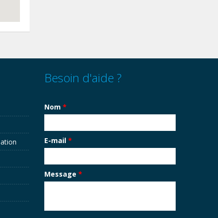
Besoin d'aide ?
Nom
*
E-mail
*
sation
Message
*