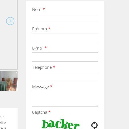
Nom
*
Prénom
*
E-mail
*
Téléphone
*
Message
*
Captcha
*
 de
ette
te à