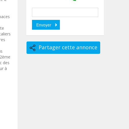
spaces
ite
aliers
res
Partager cette annonce
us
u 2ème
ec des
ur à