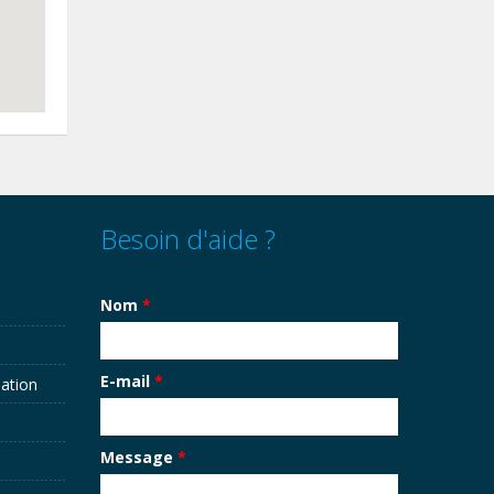
Besoin d'aide ?
Nom
*
E-mail
*
sation
Message
*