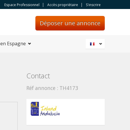
Espace Professionnel
Accès propriètaire
S'inscrire
Déposer une annonce
 en Espagne
Contact
Réf annonce : TH4173