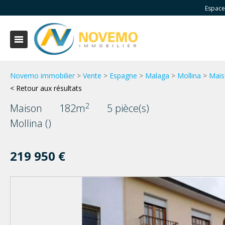
Espace
Novemo immobilier
>
Vente
>
Espagne
>
Malaga
>
Mollina
>
Mais
< Retour aux résultats
2
Maison
182m
5 pièce(s)
Mollina ()
219 950 €