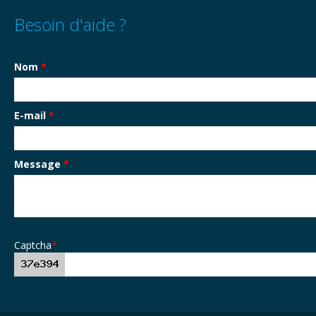
Besoin d'aide ?
Nom
*
E-mail
*
Message
*
Captcha
*