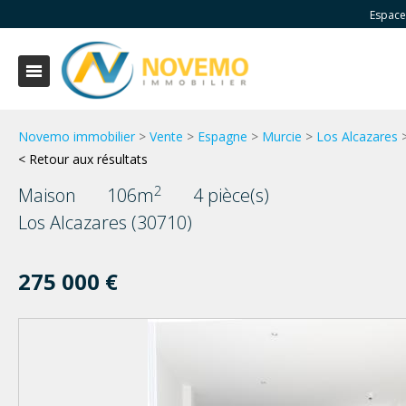
Espace
Novemo immobilier
>
Vente
>
Espagne
>
Murcie
>
Los Alcazares
< Retour aux résultats
2
Maison
106m
4 pièce(s)
Los Alcazares (30710)
275 000 €