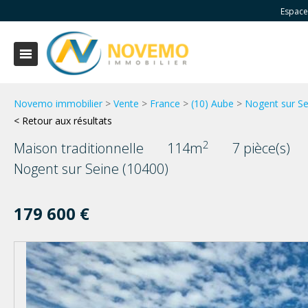
Espace
Novemo immobilier
>
Vente
>
France
>
(10) Aube
>
Nogent sur Se
< Retour aux résultats
2
Maison traditionnelle
114m
7 pièce(s)
Nogent sur Seine (10400)
179 600 €