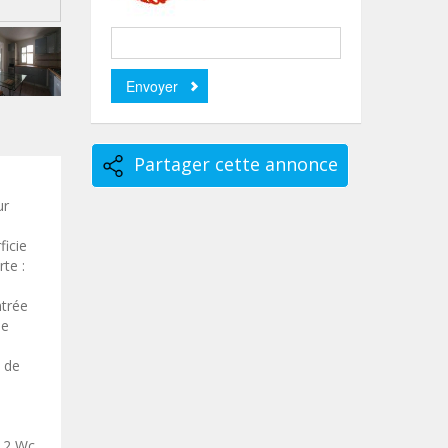
Partager cette annonce
ur
ficie
te :
ntrée
de
 de
 2 Wc,