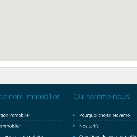
cement Immobilier
Qui somme nous
tion immobilier
Pourquoi choisir Novemo
 immobilier
Nos tarifs
ez vos frais de notaire
Conditions de vente et d'utili