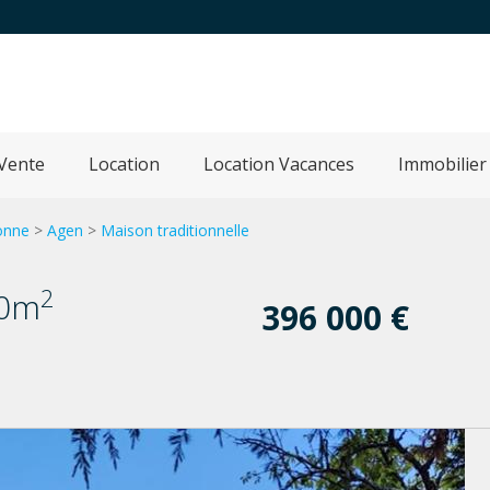
Vente
Location
Location Vacances
Immobilier
onne
>
Agen
>
Maison traditionnelle
2
0m
396 000 €