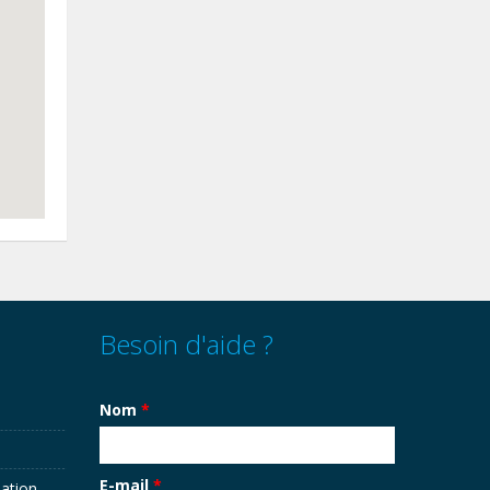
Besoin d'aide ?
Nom
*
E-mail
*
sation