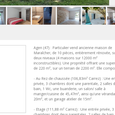
Agen (47) : Particulier vend ancienne maison de
Maraîcher, de 10 pièces, entièrement rénovée, s
deux niveaux (4 maisons sur 12000 m²
inconstructibles). Une propriété offrant une super
de 220 m², sur un terrain de 2200 m². Elle compor
- Au Rez-de-chaussée (106,83m² Carrez) : Une e
privée, 3 chambres dont une parentale, 2 salles 
bain, 1 Wc, une buanderie, un salon/ salle à
manger/cuisine de 45,47m², ainsi qu'une véranda
20m², et un garage atelier de 15m².
- Etage (111,88 m² Carrez) : Une entrée privée, 3
chambres dont deux parentales, 2 salles de bain,