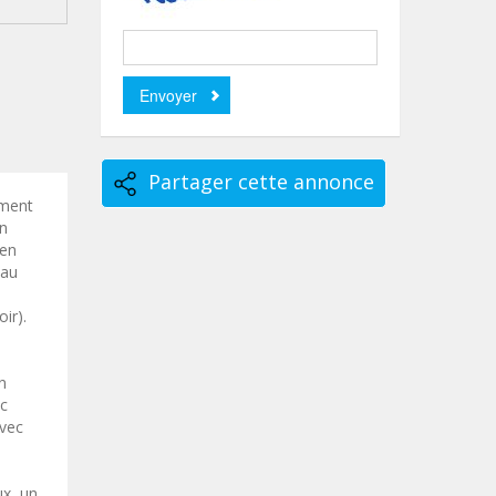
Partager cette annonce
ement
un
ien
 au
ir).
n
ec
avec
ux, un