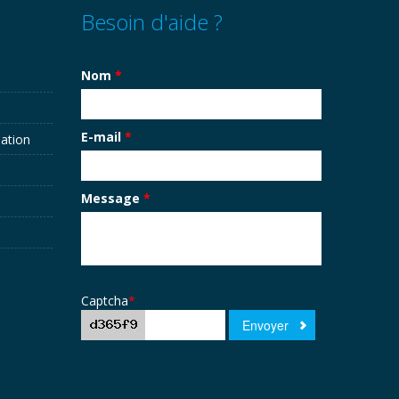
Besoin d'aide ?
Nom
*
E-mail
*
sation
Message
*
Captcha
*