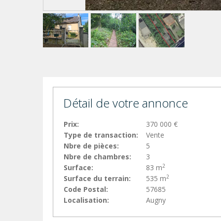
Détail de votre annonce
Prix:
370 000 €
Type de transaction:
Vente
Nbre de pièces:
5
Nbre de chambres:
3
2
Surface:
83 m
2
Surface du terrain:
535 m
Code Postal:
57685
Localisation:
Augny