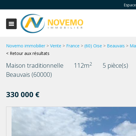
Espace
Novemo immobilier
>
Vente
>
France
>
(60) Oise
>
Beauvais
>
Mai
< Retour aux résultats
2
Maison traditionnelle
112m
5 pièce(s)
Beauvais (60000)
330 000 €