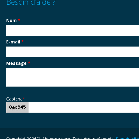
Besoin d'aide ?
Nom
*
E-mail
*
Message
*
Captcha
*
Copyright 2026©. Novemo.com. Tous droits réservés.
Plan du site