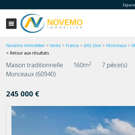
Espace
Novemo immobilier
>
Vente
>
France
>
(60) Oise
>
Monceaux
>
M
< Retour aux résultats
2
Maison traditionnelle
160m
7 pièce(s)
Monceaux (60940)
245 000 €