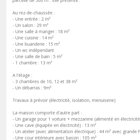
parcelle de 500 m². Elle présente :
Au rez-de-chaussée :
- Une entrée : 2 m²
- Un salon : 29 m²
- Une salle à manger : 18 m²
- Une cuisine : 14 m²
- Une buanderie : 15 m²
- Un wc indépendant
- Une salle de bain : 5 m²
- 1 chambre : 13 m²
A l'étage :
- 3 chambres de 10, 12 et 38 m²
- Un débarras : 9m²
Travaux à prévoir (électricité, isolation, menuiserie)
La maison comporte d'autre part :
- Un garage pour 1 voiture + mezzanine (alimenté en électricité
- Une cave (équipée en électricité) : 13 m²
- Un atelier (avec alimentation électrique) : 44 m² avec grande 
- Une cour intérieure avec bassin : 105 m²