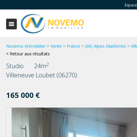
Espace
Novemo immobilier
>
Vente
>
France
>
(06) Alpes-Maritimes
>
Vi
< Retour aux résultats
2
Studio
24m
Villeneuve Loubet (06270)
165 000 €