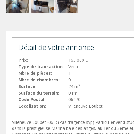
Détail de votre annonce
Prix:
165 000 €
Type de transaction:
Vente
Nbre de pièces:
1
Nbre de chambres:
0
2
Surface:
24 m
2
Surface du terrain:
0 m
Code Postal:
06270
Localisation:
Villeneuve Loubet
Villeneuve Loubet (06) : (Pas d'agence svp) Particulier vend stud
dans la prestigieuse Marina baie des anges, au 1er ou 3eme ét