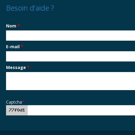
Besoin d'aide ?
Nom
*
E-mail
*
Message
*
Captcha
*