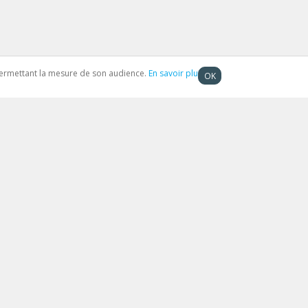
t permettant la mesure de son audience.
En savoir plus
OK
Besoin d'aide ?
Nom
*
E-mail
*
sation
Message
*