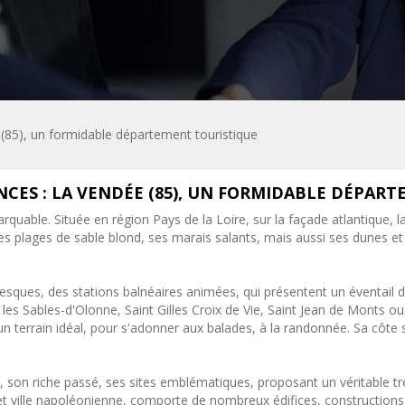
(85), un formidable département touristique
CES : LA VENDÉE (85), UN FORMIDABLE DÉPAR
uable. Située en région Pays de la Loire, sur la façade atlantique, l
s plages de sable blond, ses marais salants, mais aussi ses dunes et 
ttoresques, des stations balnéaires animées, qui présentent un éventail
 les Sables-d'Olonne, Saint Gilles Croix de Vie, Saint Jean de Monts o
 un terrain idéal, pour s'adonner aux balades, à la randonnée. Sa côte
ues, son riche passé, ses sites emblématiques, proposant un véritable 
et ville napoléonienne, comporte de nombreux édifices, constructions