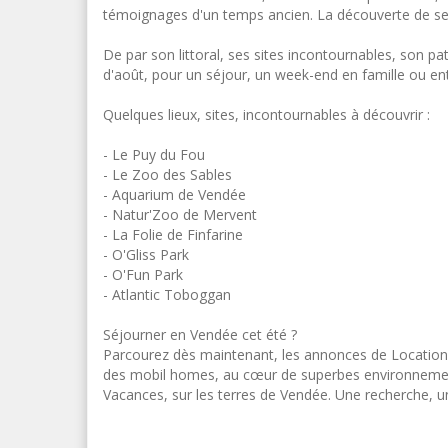
témoignages d'un temps ancien. La découverte de ses r
De par son littoral, ses sites incontournables, son pa
d'août, pour un séjour, un week-end en famille ou ent
Quelques lieux, sites, incontournables à découvrir :
- Le Puy du Fou
- Le Zoo des Sables
- Aquarium de Vendée
- Natur'Zoo de Mervent
- La Folie de Finfarine
- O'Gliss Park
- O'Fun Park
- Atlantic Toboggan
Séjourner en Vendée cet été ?
Parcourez dès maintenant, les annonces de Location
des mobil homes, au cœur de superbes environnements e
Vacances, sur les terres de Vendée. Une recherche, u