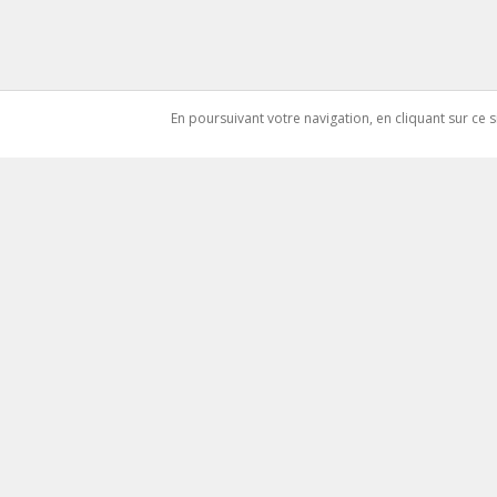
En poursuivant votre navigation, en cliquant sur ce
Vente Immobilier
Finan
Vente maison
Simula
Vente appartement
Crédit
Vente terrain
Calcul
Location Immobilier
Immob
Location maison
Lexiqu