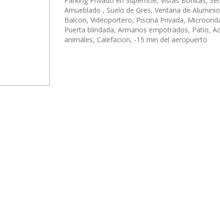
Parking Privado en Superficie, Vistas Bonitas, Se
Amueblado , Suelo de Gres, Ventana de Aluminio
Balcon, Videoportero, Piscina Privada, Microond
Puerta blindada, Armarios empotrados, Patio, A
animales, Calefacion, -15 min del aeropuerto