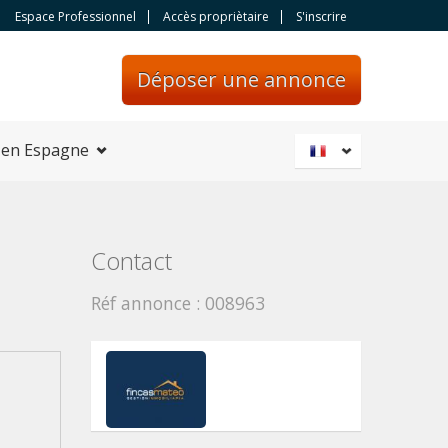
Espace Professionnel
Accès propriètaire
S'inscrire
Déposer une annonce
 en Espagne
Contact
Réf annonce : 008963