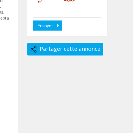
mi
,
as,
cepta
Partager cette annonce