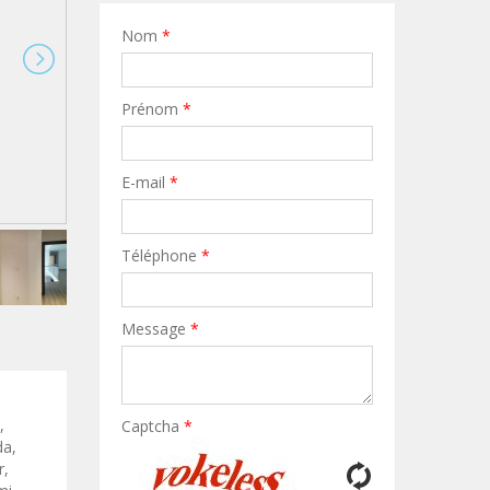
Nom
*
Prénom
*
E-mail
*
Téléphone
*
Message
*
,
Captcha
*
da,
r,