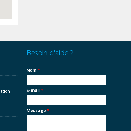
Besoin d'aide ?
Nom
*
E-mail
*
sation
Message
*