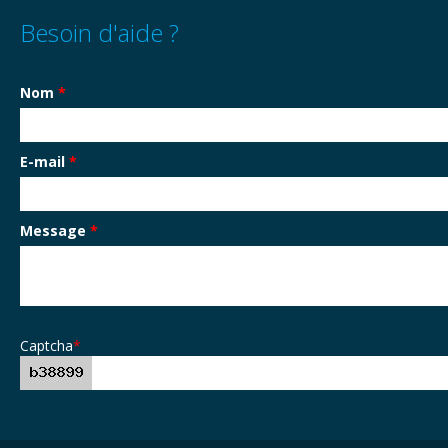
Besoin d'aide ?
Nom
*
E-mail
*
Message
*
Captcha
*