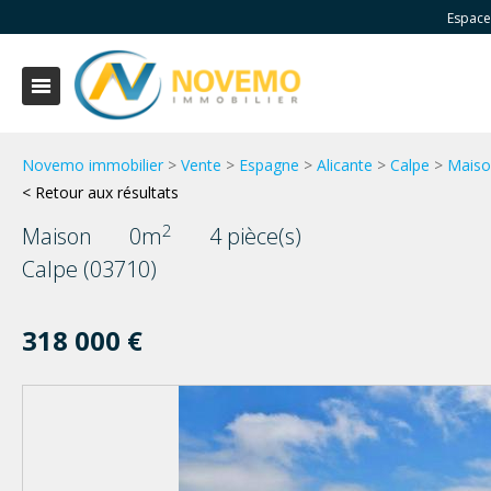
Espace
Novemo immobilier
>
Vente
>
Espagne
>
Alicante
>
Calpe
>
Maiso
< Retour aux résultats
2
Maison
0m
4 pièce(s)
Calpe (03710)
318 000 €