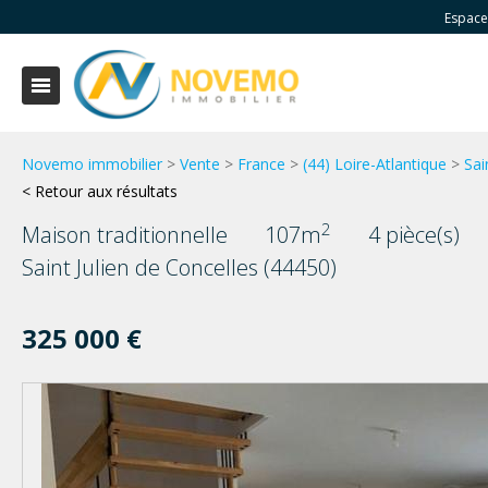
Espace
Novemo immobilier
>
Vente
>
France
>
(44) Loire-Atlantique
>
Sai
< Retour aux résultats
2
Maison traditionnelle
107m
4 pièce(s)
Saint Julien de Concelles (44450)
325 000 €