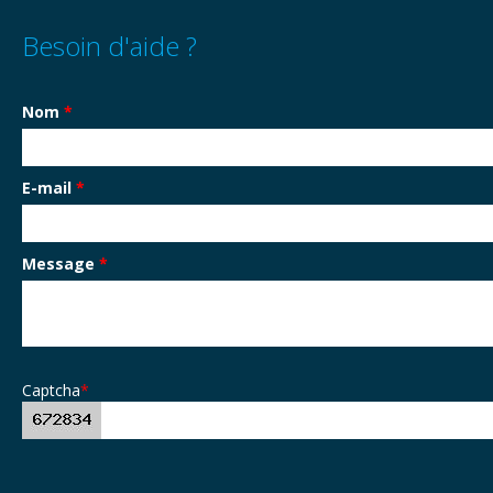
Besoin d'aide ?
Nom
*
E-mail
*
Message
*
Captcha
*