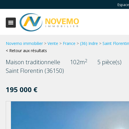
Espace
Novemo immobilier
>
Vente
>
France
>
(36) Indre
>
Saint Florenti
< Retour aux résultats
2
Maison traditionnelle
102m
5 pièce(s)
Saint Florentin (36150)
195 000 €