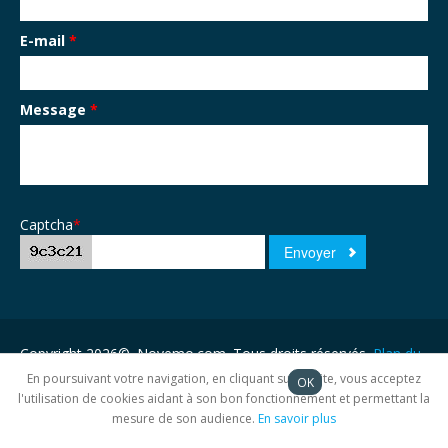
E-mail
*
Message
*
Captcha
*
Copyright 2026©. Novemo.com. Tous droits réservés.
Plan du
site
En poursuivant votre navigation, en cliquant sur ce site, vous acceptez
OK
l'utilisation de cookies aidant à son bon fonctionnement et permettant la
mesure de son audience.
En savoir plus