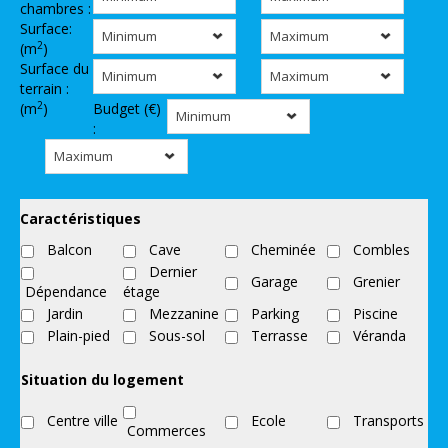
chambres :
Surface:
Minimum
Maximum
2
(m
)
Surface du
Minimum
Maximum
terrain :
2
(m
)
Budget (€)
Minimum
:
Maximum
Caractéristiques
Balcon
Cave
Cheminée
Combles
Dernier
Garage
Grenier
Dépendance
étage
Jardin
Mezzanine
Parking
Piscine
Plain-pied
Sous-sol
Terrasse
Véranda
Situation du logement
Centre ville
Ecole
Transports
Commerces