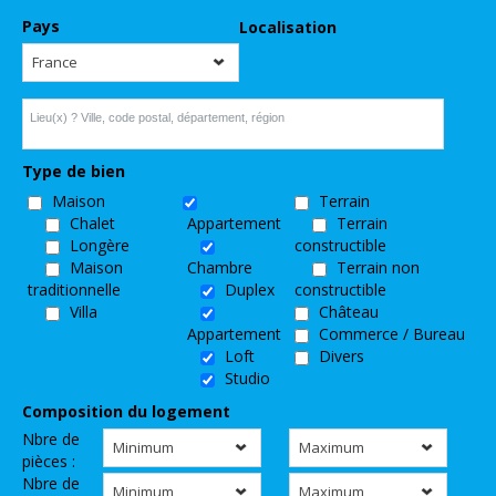
Pays
Localisation
France
Lieu(x) ? Ville, code postal, département, région
Type de bien
Maison
Terrain
Chalet
Appartement
Terrain
Longère
constructible
Maison
Chambre
Terrain non
traditionnelle
Duplex
constructible
Villa
Château
Appartement
Commerce / Bureau
Loft
Divers
Studio
Composition du logement
Nbre de
Minimum
Maximum
pièces :
Nbre de
Minimum
Maximum